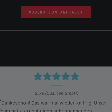
pielemeister, die dafür sorgen, dass ihr eine unvergessl
el und sorgen dafür, dass ihr auf dem richtigen Weg blei
Ab
14.90€ pro Person
(inkl. Mwst.) inkl. Begle
Ab 10 Teilnehmern, kleinere Gruppen auf Anfra
Event auf Deutsch oder Englisch möglich
Individuelle Beratung bei der Spielauswahl
An-und Abmoderation, Begleitung und Hilfeste
Events), Siegerehrung & Wrap-Up
Flexible Zeitplanung, Wunschtermin anfragen
Kommunikations per MS Teams
Eventdauer je nach Spielauswahl ca. 1,5-2,5h
MODERATION ANFRAGEN