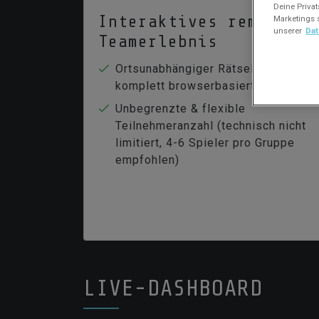
Deine Privat
Interaktives remote
Marketings s
unserer
Dat
Teamerlebnis
Ortsunabhängiger Rätselspaß,
komplett browserbasiert & digital
Unbegrenzte & flexible
Teilnehmeranzahl (technisch nicht
limitiert, 4-6 Spieler pro Gruppe
empfohlen)
LIVE-DASHBOARD