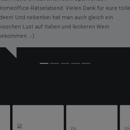
Silke (Qualicen GmbH)
Dankeschön! Das war mal wieder knifflig! Unser
Team hatte erneut einen sehr spannenden
Homeoffice-Rätselabend. Vielen Dank für eure toll
Ideen! Und nebenbei hat man auch gleich ein