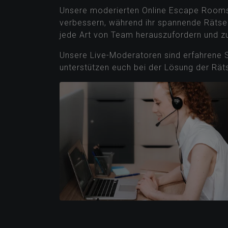
3 MÖGLICHKEITEN
01 | Moderiertes Event
TEAMEVENT MIT LIVE-MODE
Wir bieten ein einzigartiges Teambuildin
und Anleitung durch unsere erfahrenen L
Unsere moderierten Online Escape Rooms
verbessern, während ihr spannende Rätsel
jede Art von Team herauszufordern und zu