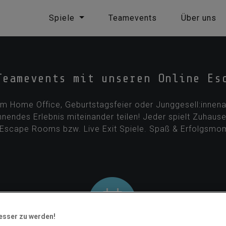
Spiele
Teamevents
Über uns
Teamevents mit unseren Online Es
im Home Office, Geburtstagsfeier oder Junggesell:innena
nendes Erlebnis miteinander teilen! Jeder spielt Zuhause, 
en Escape Rooms bzw. Live Exit Spiele. Spaß & Erfolgsmo
besser zu werden!