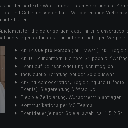
02 | Selbstorganisation
RATOR
g-Erlebnis, indem wir die Spannung und Herausforderungen
ive-Moderatoren kombinieren.
 sind der perfekte Weg, um das Teamwork und die Komm
 löst und Geheimnisse enthüllt. Wir bieten eine Vielzah
 unterhalten.